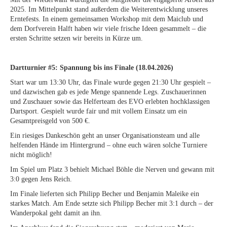
2025. Im Mittelpunkt stand außerdem die Weiterentwicklung unseres
Erntefests. In einem gemeinsamen Workshop mit dem Maiclub und
dem Dorfverein Halft haben wir viele frische Ideen gesammelt – die
ersten Schritte setzen wir bereits in Kürze um.
Dartturnier #5: Spannung bis ins Finale (18.04.2026)
Start war um 13:30 Uhr, das Finale wurde gegen 21:30 Uhr gespielt –
und dazwischen gab es jede Menge spannende Legs. Zuschauerinnen
und Zuschauer sowie das Helferteam des EVO erlebten hochklassigen
Dartsport. Gespielt wurde fair und mit vollem Einsatz um ein
Gesamtpreisgeld von 500 €.
Ein riesiges Dankeschön geht an unser Organisationsteam und alle
helfenden Hände im Hintergrund – ohne euch wären solche Turniere
nicht möglich!
Im Spiel um Platz 3 behielt Michael Böhle die Nerven und gewann mit
3:0 gegen Jens Reich.
Im Finale lieferten sich Philipp Becher und Benjamin Maleike ein
starkes Match. Am Ende setzte sich Philipp Becher mit 3:1 durch – der
Wanderpokal geht damit an ihn.