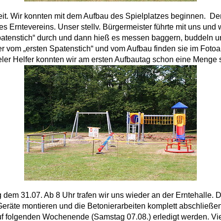
t. Wir konnten mit dem Aufbau des Spielplatzes beginnen. Der 
es Erntevereins. Unser stellv. Bürgermeister führte mit uns und
patenstich“ durch und dann hieß es messen baggern, buddeln u
er vom „ersten Spatenstich“ und vom Aufbau finden sie im Foto
ler Helfer konnten wir am ersten Aufbautag schon eine Menge 
m 31.07. Ab 8 Uhr trafen wir uns wieder an der Erntehalle. Da
Geräte montieren und die Betonierarbeiten komplett abschließen
uf folgenden Wochenende (Samstag 07.08.) erledigt werden. V