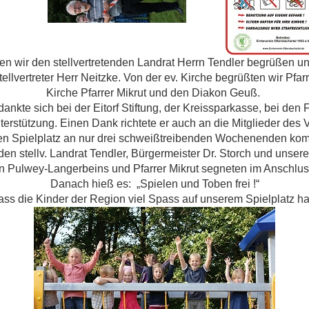
ten wir den stellvertretenden Landrat Herrn Tendler begrüßen u
ellvertreter Herr Neitzke. Von der ev. Kirche begrüßten wir Pf
Kirche Pfarrer Mikrut und den Diakon Geuß.
ankte sich bei der Eitorf Stiftung, der Kreissparkasse, bei de
nterstützung. Einen Dank richtete er auch an die Mitglieder des
n Spielplatz an nur drei schweißtreibenden Wochenenden kom
 den stellv. Landrat Tendler, Bürgermeister Dr. Storch und unse
in Pulwey-Langerbeins und Pfarrer Mikrut segneten im Anschlus
Danach hieß es: „Spielen und Toben frei !“
dass die Kinder der Region viel Spass auf unserem Spielplatz h