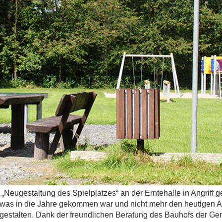
 „Neugestaltung des Spielplatzes“ an der Erntehalle in Angrif
twas in die Jahre gekommen war und nicht mehr den heutigen A
gestalten. Dank der freundlichen Beratung des Bauhofs der Gem