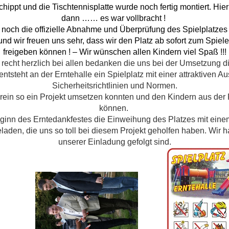
ippt und die Tischtennisplatte wurde noch fertig montiert. Hier
dann …… es war vollbracht !
noch die offizielle Abnahme und Überprüfung des Spielplatzes s
und wir freuen uns sehr, dass wir den Platz ab sofort zum Spiel
freigeben können ! – Wir wünschen allen Kindern viel Spaß !!!
recht herzlich bei allen bedanken die uns bei der Umsetzung d
tsteht an der Erntehalle ein Spielplatz mit einer attraktiven 
Sicherheitsrichtlinien und Normen.
 Verein so ein Projekt umsetzen konnten und den Kindern aus der
können.
inn des Erntedankfestes die Einweihung des Platzes mit einem
laden, die uns so toll bei diesem Projekt geholfen haben. Wir 
unserer Einladung gefolgt sind.