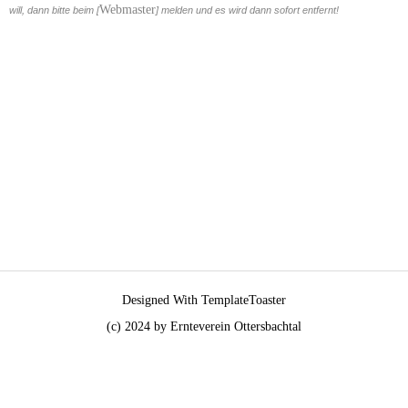
Webmaster
will, dann bitte beim [
] melden und es wird dann sofort entfernt!
Designed With TemplateToaster
(c) 2024 by Ernteverein Ottersbachtal