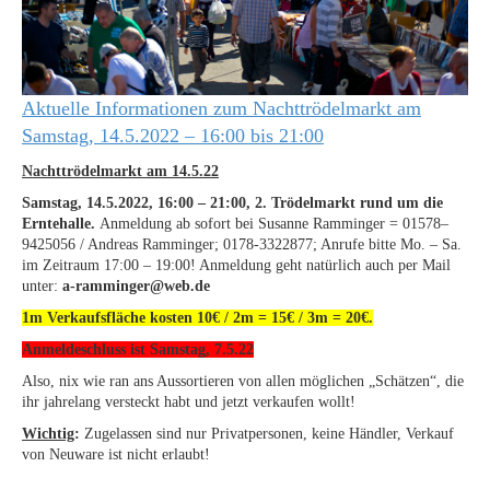
Aktuelle Informationen zum Nachttrödelmarkt am
Samstag, 14.5.2022 – 16:00 bis 21:00
Nachttrödelmarkt am 14.5.22
Samstag, 14.5.2022, 16:00 – 21:00, 2. Trödelmarkt rund um die
Erntehalle.
Anmeldung ab sofort bei Susanne Ramminger = 01578–
9425056 / Andreas Ramminger; 0178-3322877; Anrufe bitte Mo. – Sa.
im Zeitraum 17:00 – 19:00! Anmeldung geht natürlich auch per Mail
unter:
a-ramminger@web.de
1m Verkaufsfläche kosten 10€ / 2m = 15€ / 3m = 20€.
Anmeldeschluss ist Samstag, 7.5.22
Also, nix wie ran ans Aussortieren von allen möglichen „Schätzen“, die
ihr jahrelang versteckt habt und jetzt verkaufen wollt!
Wichtig
:
Zugelassen sind nur Privatpersonen, keine Händler, Verkauf
von Neuware ist nicht erlaubt!