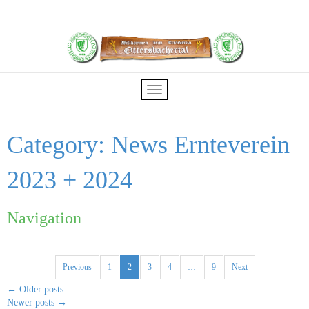
Category:
News Ernteverein
2023 + 2024
Navigation
Previous
1
2
3
4
…
9
Next
←
Older posts
Newer posts
→