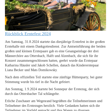
Rückblick Erntefest 2024
Am Samstag, 31.8.2024 startete das diesjährige Erntefest in der großen
Erntehalle mit einem Dankgottesdienst. Zur Amtseinführung der beiden
großen und kleinen Erntepaare gab es eine Gesangseinlage der drei
Männerchöre aus Ottersbach, Halft und Alzenbach, die sich für ihr
Konzert zusammengeschlossen hatten, geehrt wurde das Erntepaar
Katharina Häusler und Jakob Schellen, danach das Kindererntepaar
Liana Becker und Mats Domikowsky.
Nach dem offiziellen Teil startete eine zünftige Hüttenparty, bei guter
Stimmung wurde bis tief in die Nacht gefeiert.
Am Sonntag, 1.9.2024 startete bei Sonnepur der Erntezug, der sich
durch das Ottersbacher Tal schlängelte.
Etliche Zuschauer am Wegesrand begrüßten die Teilnehmerinnen und
Teilnehmer des Erntezuges herzlich. Viele Gedanken hatten sich die
Teilnehmer im Vorfeld gemacht und ihre Wagen zu diversen