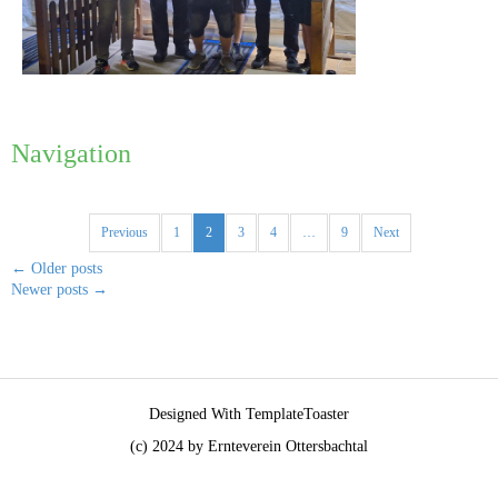
Navigation
Previous
1
2
3
4
…
9
Next
←
Older posts
Newer posts
→
Designed With TemplateToaster
(c) 2024 by Ernteverein Ottersbachtal