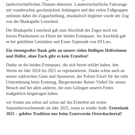
landwirtschaftlichen Themen dekoriert. Landwirtschaftliche Fahrzeuge
mit wunderschön geschmückten Anhängern und den vielen Fußgruppen
umfasste dabei die Zugaufstellung, musikalisch begleitet wurde der Zug
von der Blaskapelle Leuscheid.
Die Blaskapelle Leuscheid gab zum Abschluß des Zuges noch ein
kurzes Platzkonzert zu Ehren der beiden Erntepaare. Im Anschluß gab
es bei gekühlten Getränken und Essen Topmusik von DJ Lars.
Ein riesengroßer Dank geht an unsere vielen fleißigen Helferinnen
und Helfer, ohne Euch gibt es kein Erntefest!
Danke an die beiden Erntepaare, die sich bereit erklärt haben, den
Verein im Jahr 2024 bis 2025 zu repräsentieren. Danke schön auch an
unsere zahlreichen Gäste und Sponsoren, der Polizei Eitorf für die tolle
Unterstützung beim Erntezug, Bürgermeister Rainer Viehof für seinen
Besuch und bei allen anderen, die zum Gelingen unseres Festes
maßgeblich beigetragen haben.
wir freuen uns schon auf schon auf das Erntefest am ersten
Septemberwochenende im Jahr 2025, wenn es wieder heißt:
Erntedank
2025 – gelebte Tradition nur beim Ernteverein Ottersbachertal!