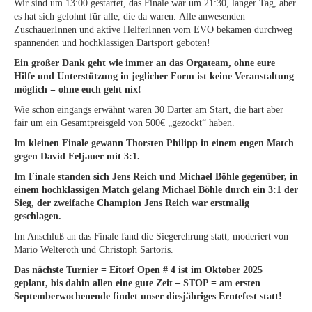
Wir sind um 13:00 gestartet, das Finale war um 21:30, langer Tag, aber
es hat sich gelohnt für alle, die da waren. Alle anwesenden
ZuschauerInnen und aktive HelferInnen vom EVO bekamen durchweg
spannenden und hochklassigen Dartsport geboten!
Ein großer Dank geht wie immer an das Orgateam, ohne eure
Hilfe und Unterstützung in jeglicher Form ist keine Veranstaltung
möglich = ohne euch geht nix!
Wie schon eingangs erwähnt waren 30 Darter am Start, die hart aber
fair um ein Gesamtpreisgeld von 500€ „gezockt“ haben.
Im kleinen Finale gewann Thorsten Philipp in einem engen Match
gegen David Feljauer mit 3:1.
Im Finale standen sich Jens Reich und Michael Böhle gegenüber, in
einem hochklassigen Match gelang Michael Böhle durch ein 3:1 der
Sieg, der zweifache Champion Jens Reich war erstmalig
geschlagen.
Im Anschluß an das Finale fand die Siegerehrung statt, moderiert von
Mario Welteroth und Christoph Sartoris.
Das nächste Turnier = Eitorf Open # 4 ist im Oktober 2025
geplant, bis dahin allen eine gute Zeit – STOP = am ersten
Septemberwochenende findet unser diesjähriges Erntefest statt!