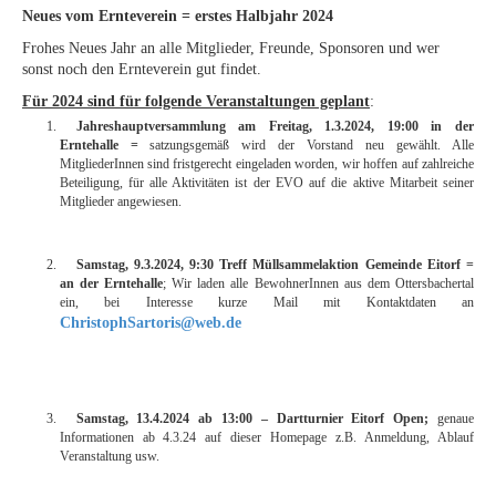
Neues vom Ernteverein = erstes Halbjahr 2024
Frohes Neues Jahr an alle Mitglieder, Freunde, Sponsoren und wer
sonst noch den Ernteverein gut findet.
Für 2024 sind für folgende Veranstaltungen geplant
:
Jahreshauptversammlung am Freitag, 1.3.2024, 19:00 in der
Erntehalle =
satzungsgemäß wird der Vorstand neu gewählt. Alle
MitgliederInnen sind fristgerecht eingeladen worden, wir hoffen auf zahlreiche
Beteiligung, für alle Aktivitäten ist der EVO auf die aktive Mitarbeit seiner
Mitglieder angewiesen.
Samstag, 9.3.2024, 9:30 Treff Müllsammelaktion Gemeinde Eitorf =
an der Erntehalle
; Wir laden alle BewohnerInnen aus dem Ottersbachertal
ein, bei Interesse kurze Mail mit Kontaktdaten an
ChristophSartoris@web.de
Samstag, 13.4.2024 ab 13:00 – Dartturnier Eitorf Open;
genaue
Informationen ab 4.3.24 auf dieser Homepage z.B. Anmeldung, Ablauf
Veranstaltung usw.