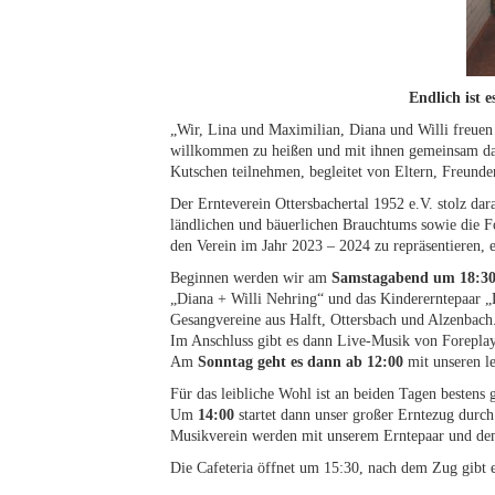
Endlich ist 
„Wir, Lina und Maximilian, Diana und Willi freuen
willkommen zu heißen und mit ihnen gemeinsam das 
Kutschen teilnehmen, begleitet von Eltern, Freund
Der Ernteverein Ottersbachertal 1952 e.V. stolz dar
ländlichen und bäuerlichen Brauchtums sowie die Fo
den Verein im Jahr 2023 – 2024 zu repräsentieren,
Beginnen werden wir am
Samstagabend um 18:3
„Diana + Willi Nehring“ und das Kindererntepaar „
Gesangvereine aus Halft, Ottersbach und Alzenbach
Im Anschluss gibt es dann Live-Musik von Foreplay
Am
Sonntag geht es dann ab 12:00
mit unseren l
Für das leibliche Wohl ist an beiden Tagen bestens
Um
14:00
startet dann unser großer Erntezug durc
Musikverein werden mit unserem Erntepaar und dem 
Die Cafeteria öffnet um 15:30, nach dem Zug gibt 