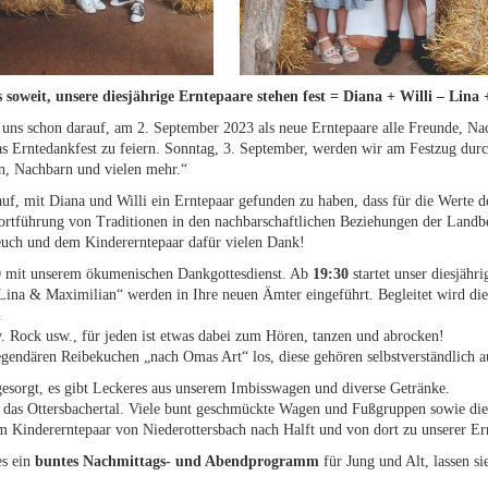
es soweit, unsere diesjährige Erntepaare stehen fest = Diana + Willi – Lina
 uns schon darauf, am 2. September 2023 als neue Erntepaare alle Freunde, Na
Erntedankfest zu feiern. Sonntag, 3. September, werden wir am Festzug durch
en, Nachbarn und vielen mehr.“
auf, mit Diana und Willi ein Erntepaar gefunden zu haben, dass für die Werte d
rtführung von Traditionen in den nachbarschaftlichen Beziehungen der Landbevö
 euch und dem Kindererntepaar dafür vielen Dank!
0
mit unserem ökumenischen Dankgottesdienst. Ab
19:30
startet unser diesjäh
Lina & Maximilian“ werden in Ihre neuen Ämter eingeführt. Begleitet wird die
.
. Rock usw., für jeden ist etwas dabei zum Hören, tanzen und abrocken!
egendären Reibekuchen „nach Omas Art“ los, diese gehören selbstverständlich 
 gesorgt, es gibt Leckeres aus unserem Imbisswagen und diverse Getränke.
h das Ottersbachertal. Viele bunt geschmückte Wagen und Fußgruppen sowie die
Kindererntepaar von Niederottersbach nach Halft und von dort zu unserer Ern
es ein
buntes Nachmittags- und Abendprogramm
für Jung und Alt, lassen si