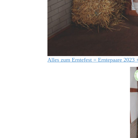
Alles zum Erntefest = Erntepaare 2023 