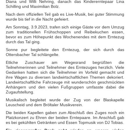
Diana und Willi Nehring, danach das Kindererntepaar Lina
Schilling und Maximilian Bolz.
Nach dem offiziellen Teil gab es Live-Musik, bei guter Stimmung
wurde bis tief in die Nacht gefeiert.
Am Sonntag, 3.9.2023, trafen sich einige Gäste vor dem Umzug
zum traditionellen Frühschoppen und Reibekuchen essen,
bevor es zum Höhepunkt des Wochenendes mit dem Erntezug
durch das Tal ging.
Sonne pur begleitete den Erntezug, der sich durch das
Ottersbacher Tal schlängelte.
Etliche Zuschauer am Wegesrand begrüßten die
Teilnehmerinnen und Teilnehmer des Erntezuges herzlich. Viele
Gedanken hatten sich die Teilnehmer im Vorfeld gemacht und
ihre Wagen zu diversen landwirtschaftlichen Themen dekoriert.
Landwirtschaftliche Fahrzeuge mit wunderschön geschmückten
Anhängern und den vielen Fußgruppen umfasste dabei die
Zugaufstellung.
Musikalisch begleitet wurde der Zug von der Blaskapelle
Leuscheid und dem Bröltaler Musikverein.
Die beiden Kapellen gaben zum Abschluß des Zuges noch ein
Platzkonzert zu Ehren der beiden Erntepaare. Im Anschluß gab
es bei gekühlten Getränken und Essen Topmusik von DJ Tobias.