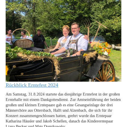
Rückblick Erntefest 2024
Am Samstag, 31.8.2024 startete das diesjährige Erntefest in der großen
Erntehalle mit einem Dankgottesdienst. Zur Amtseinführung der beiden
großen und kleinen Erntepaare gab es eine Gesangseinlage der drei
Männerchöre aus Ottersbach, Halft und Alzenbach, die sich für ihr
Konzert zusammengeschlossen hatten, geehrt wurde das Erntepaar
Katharina Häusler und Jakob Schellen, danach das Kindererntepaar
Liana Becker und Mats Domikowsky.