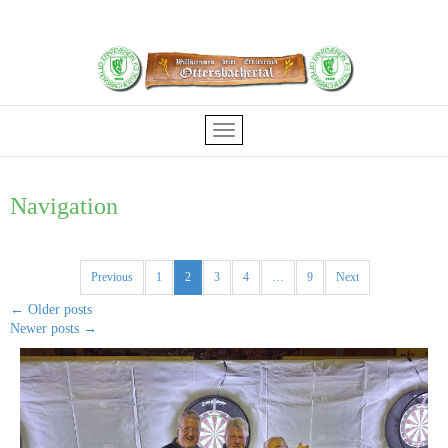
Navigation
Previous
1
2
3
4
…
9
Next
←
Older posts
Newer posts
→