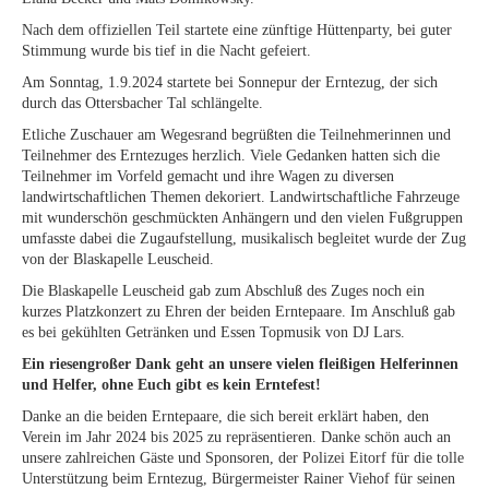
Nach dem offiziellen Teil startete eine zünftige Hüttenparty, bei guter
Stimmung wurde bis tief in die Nacht gefeiert.
Am Sonntag, 1.9.2024 startete bei Sonnepur der Erntezug, der sich
durch das Ottersbacher Tal schlängelte.
Etliche Zuschauer am Wegesrand begrüßten die Teilnehmerinnen und
Teilnehmer des Erntezuges herzlich. Viele Gedanken hatten sich die
Teilnehmer im Vorfeld gemacht und ihre Wagen zu diversen
landwirtschaftlichen Themen dekoriert. Landwirtschaftliche Fahrzeuge
mit wunderschön geschmückten Anhängern und den vielen Fußgruppen
umfasste dabei die Zugaufstellung, musikalisch begleitet wurde der Zug
von der Blaskapelle Leuscheid.
Die Blaskapelle Leuscheid gab zum Abschluß des Zuges noch ein
kurzes Platzkonzert zu Ehren der beiden Erntepaare. Im Anschluß gab
es bei gekühlten Getränken und Essen Topmusik von DJ Lars.
Ein riesengroßer Dank geht an unsere vielen fleißigen Helferinnen
und Helfer, ohne Euch gibt es kein Erntefest!
Danke an die beiden Erntepaare, die sich bereit erklärt haben, den
Verein im Jahr 2024 bis 2025 zu repräsentieren. Danke schön auch an
unsere zahlreichen Gäste und Sponsoren, der Polizei Eitorf für die tolle
Unterstützung beim Erntezug, Bürgermeister Rainer Viehof für seinen